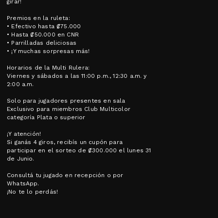
girar!
Premios en la ruleta:
• Efectivo hasta ₡75.000
• Hasta ₡50.000 en CNR
• Parrilladas deliciosas
• ¡Y muchas sorpresas más!
Horarios de la Multi Rulera:
Viernes y sábados a las 11:00 p.m., 12:30 a.m. y
2:00 a.m.
Solo para jugadores presentes en sala
Exclusivo para miembros Club Multicolor
categoría Plata o superior
¡Y atención!
Si ganás 4 giros, recibís un cupón para
participar en el sorteo de ₡300.000 el lunes 31
de Junio.
Consultá tu jugado en recepción o por
WhatsApp.
¡No te lo perdás!