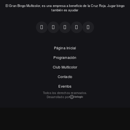
El Gran Bingo Multicolor, es una empresa a beneficio de la Cruz Roja. Jugar bingo
también es ayudar
Página Inicial
Programación
Club Multicolor
Contacto
Eventos
Todos los derechos reservados.
Desarrollado por
Nuestro sitio web utiliza cookies y otras tecnologías para que nosotros y
nuestros socios podamos recordarle y comprender cómo utiliza el sitio web. Si